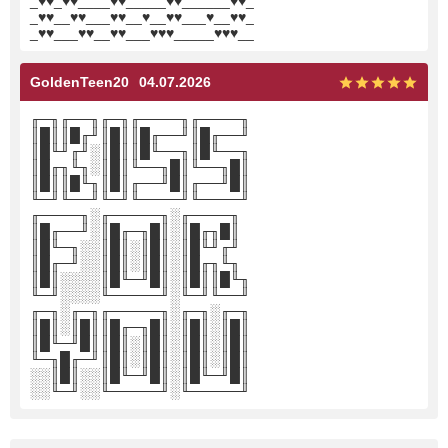
_♥♥_♥♥____♥♥_____♥♥______♥♥_
_♥♥__♥♥___♥♥__♥__♥♥___♥__♥♥_
_♥♥___♥♥__♥♥___♥♥♥_____♥♥♥__
GoldenTeen20
04.07.2026
╓─╖╓──╖╓─╖╓────╖╓────╖
║█║║█╓╜║█║║█╓──╜║█╓──╜
║█╙╜╓╜░║█║║█╙──╖║█╙──╖
║█╓╖╙╖░║█║╙──╖█║╙──╖█║
║█║║█╙╖║█║╓──╜█║╓──╜█║
╙─╜╙──╜╙─╜╙────╜╙────╜
╓────╖░╓─────╖░╓────╖
║█╓──╜░║█╓─╖█║░║█╓╖█║
║█╙─╖░░║█║░║█║░║█╙╜╓╜
║█╓─╜░░║█║░║█║░║█╓╖╙╖
║█║░░░░║█╙─╜█║░║█║║█╙╖
╙─╜░░░░╙─────╜░╙─╜╙──╜
╓─╖░╓─╖╓─────╖░╓─╖░╓─╖
║█║░║█║║█╓─╖█║░║█║░║█║
║█╙─╜█║║█║░║█║░║█║░║█║
╙─╖█╓─╜║█║░║█║░║█║░║█║
░░║█║░░║█╙─╜█║░║█╙─╜█║
░░╙─╜░░╙─────╜░╙─────╜