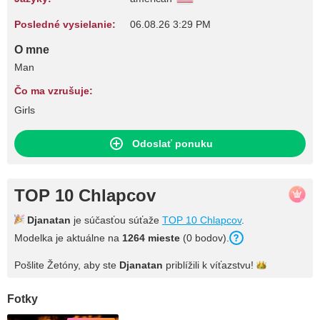
Posledné vysielanie:
06.08.26 3:29 PM
O mne
Man
Čo ma vzrušuje:
Girls
Odoslať ponuku
TOP 10 Chlapcov
Djanatan
je súčasťou súťaže
TOP 10 Chlapcov
.
Modelka je aktuálne na
1264 mieste
(0 bodov).
Pošlite Žetóny, aby ste
Djanatan
priblížili k
víťazstvu!
Fotky