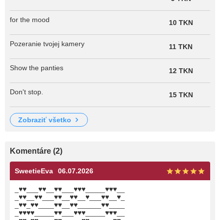
for the mood
10 TKN
Pozeranie tvojej kamery
11 TKN
Show the panties
12 TKN
Don't stop.
15 TKN
zobraziť všetko
Komentáre (2)
SweetieEva
06.07.2026
_♥♥___♥♥__♥♥___♥♥♥_____♥♥♥__
_♥♥__♥♥___♥♥__♥♥__♥___♥♥__♥_
_♥♥_♥♥____♥♥__♥♥______♥♥____
_♥♥♥♥_____♥♥___♥♥♥_____♥♥♥__