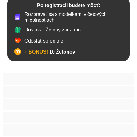
Po registrácii budete môcť:
Rozprávať sa s modelkami v četových
miestnostiach
Dostávať Žetóny zadarmo
Odoslať sprepitné
+ BONUS!
10 Žetónov!
Anál
Arabky
Babes
Babičky
Bacuľky