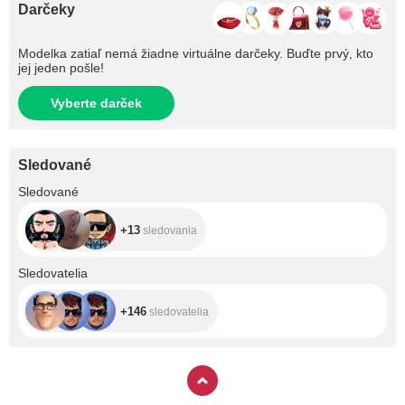
Darčeky
Modelka zatiaľ nemá žiadne virtuálne darčeky. Buďte prvý, kto
jej jeden pošle!
Vyberte darček
Sledované
+13
Sledované
+13
sledovania
+146
Sledovatelia
+146
sledovatelia