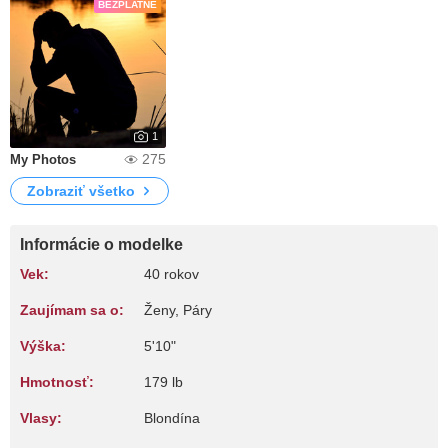
BEZPLATNE
1
275
My Photos
Zobraziť všetko
Informácie o modelke
Vek:
40 rokov
Zaujímam sa o:
Ženy, Páry
Výška:
5'10"
Hmotnosť:
179 lb
Vlasy:
Blondína