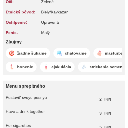
Oči:
Zelené
Etnický pôvod:
Biely/Kavkazan
Ochlpenie:
Upravená
Penis:
Malý
Záujmy
žiadne šukanie
chatovanie
masturbáci
honenie
ejakulácia
striekanie semena
Menu sprepitného
Postavit' svoyu pesnyu
2 TKN
Have a drink together
3 TKN
For cigarettes
5 TKN